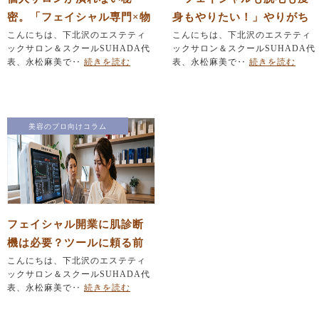
密。「フェイシャル専門×物
身もやりたい！」やりがち
販」で作る安定経営の仕組
こんにちは、下北沢のエステティ
なメニュー詰め込みを防ぐ
こんにちは、下北沢のエステティ
ックサロン＆スクールSUHADA代
ックサロン＆スクールSUHADA代
み
『引き算』の法則
表、永松麻美で‥
続きを読む
表、永松麻美で‥
続きを読む
美容のプロ向けコラム
フェイシャル開業に肌診断
機は必要？ツールに頼る前
にエステティシャンが育て
こんにちは、下北沢のエステティ
ックサロン＆スクールSUHADA代
るべき「たった一つの力」
表、永松麻美で‥
続きを読む