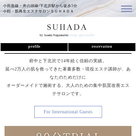
小田急線・井の頭線/下北沢駅から徒歩5分
小顔・肌再生エステサロンＳＵＨＡＤＡ
下北沢駅4分【SUHADA】初回体験エ
ステ80分
profile
reservation
府中と下北沢で14年続く信頼の実績。
延べ2万人の肌を救ってきた著書多数・現役エステ講師が、あ
なたのためだけに
オーダーメイドで施術する、大人のための集中肌質改善エス
テサロンです。
For International Guests