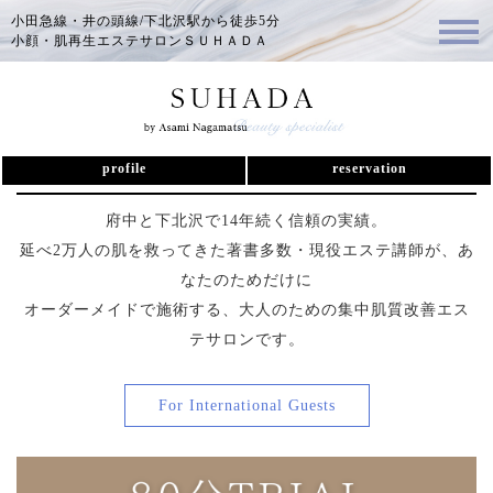
小田急線・井の頭線/下北沢駅から徒歩5分
小顔・肌再生エステサロンＳＵＨＡＤＡ
下北沢駅4分【SUHADA】初回体験エ
ステ80分
profile
reservation
府中と下北沢で14年続く信頼の実績。
延べ2万人の肌を救ってきた著書多数・現役エステ講師が、あ
なたのためだけに
オーダーメイドで施術する、大人のための集中肌質改善エス
テサロンです。
For International Guests