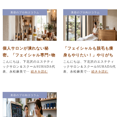
美容のプロ向けコラム
美容のプロ向けコラム
個人サロンが潰れない秘
「フェイシャルも脱毛も痩
密。「フェイシャル専門×物
身もやりたい！」やりがち
販」で作る安定経営の仕組
こんにちは、下北沢のエステティ
なメニュー詰め込みを防ぐ
こんにちは、下北沢のエステティ
ックサロン＆スクールSUHADA代
ックサロン＆スクールSUHADA代
み
『引き算』の法則
表、永松麻美で‥
続きを読む
表、永松麻美で‥
続きを読む
美容のプロ向けコラム