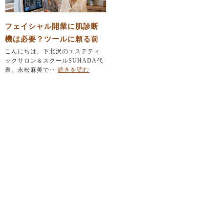
フェイシャル開業に肌診断
機は必要？ツールに頼る前
にエステティシャンが育て
こんにちは、下北沢のエステティ
ックサロン＆スクールSUHADA代
るべき「たった一つの力」
表、永松麻美で‥
続きを読む