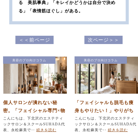
る 美肌事典」「キレイかどうかは自分で決め
る」「表情筋ほぐし」がある。
＜＜前ページ
次ページ＞＞
美容のプロ向けコラム
美容のプロ向けコラム
個人サロンが潰れない秘
「フェイシャルも脱毛も痩
密。「フェイシャル専門×物
身もやりたい！」やりがち
販」で作る安定経営の仕組
こんにちは、下北沢のエステティ
なメニュー詰め込みを防ぐ
こんにちは、下北沢のエステティ
ックサロン＆スクールSUHADA代
ックサロン＆スクールSUHADA代
み
『引き算』の法則
表、永松麻美で‥
続きを読む
表、永松麻美で‥
続きを読む