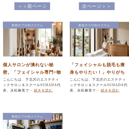
＜＜前ページ
次ページ＞＞
美容のプロ向けコラム
美容のプロ向けコラム
個人サロンが潰れない秘
「フェイシャルも脱毛も痩
密。「フェイシャル専門×物
身もやりたい！」やりがち
販」で作る安定経営の仕組
こんにちは、下北沢のエステティ
なメニュー詰め込みを防ぐ
こんにちは、下北沢のエステティ
ックサロン＆スクールSUHADA代
ックサロン＆スクールSUHADA代
み
『引き算』の法則
表、永松麻美で‥
続きを読む
表、永松麻美で‥
続きを読む
美容のプロ向けコラム