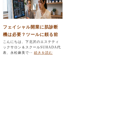
フェイシャル開業に肌診断
機は必要？ツールに頼る前
にエステティシャンが育て
こんにちは、下北沢のエステティ
ックサロン＆スクールSUHADA代
るべき「たった一つの力」
表、永松麻美で‥
続きを読む