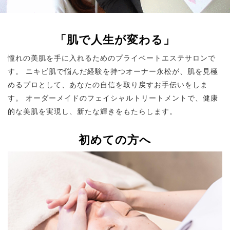
「肌で人生が変わる」
憧れの美肌を手に入れるためのプライベートエステサロンで
す。 ニキビ肌で悩んだ経験を持つオーナー永松が、肌を見極
めるプロとして、あなたの自信を取り戻すお手伝いをしま
す。 オーダーメイドのフェイシャルトリートメントで、健康
的な美肌を実現し、新たな輝きをもたらします。
初めての方へ