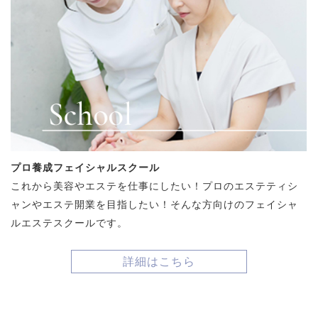
プロ養成フェイシャルスクール
これから美容やエステを仕事にしたい！プロのエステティシ
ャンやエステ開業を目指したい！そんな方向けのフェイシャ
ルエステスクールです。
詳細はこちら