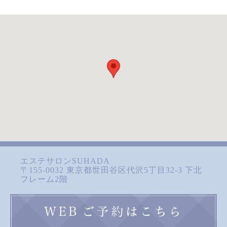
「本当にやりたかったことを
【特別キャンペーン】ダーマ
やらないと、一生後悔する」
ロジカ夏のSALEのお知らせ
45歳・未経験から第二の人
こんにちは、下北沢のエステティッ
こんにちは、下北沢のエステサロン
クサロン＆スクールSUHADA代
＆スクールSUHADAの永松麻美
生へ。子育ての節目に夢を叶
表、永松麻美で‥
続きを読む
で‥
続きを読む
えた吉原さんの物語
お客様の声（スクール）
お客様の声（スクール）
エステサロンSUHADA
〒155-0032 東京都世田谷区代沢5丁目32-3 下北
フレーム2階
「毎日の業務に追われる
お客様の「顔もやって！」に
日々」は次のステージへ進む
応えたい。爪を落とさず、手