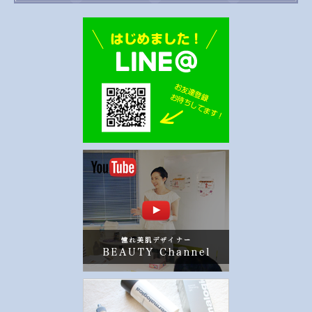
サイン。ベテランセラピスト
こんにちは、下北沢のエステティッ
首の負担ゼロで客単価を上げ
こんにちは、下北沢のエステティッ
クサロン＆スクールSUHADA‥
続
クサロン＆スクールSUHADA‥
続
が自己流を抜け出すための学
た、1人サロンネイリストの
きを読む
きを読む
び直し
リアルなエステ導入事例
美容のプロ向けコラム
お客様の声（サロン）
エステ未経験から「愛される
「孫のお世話で背中がバキバ
サロンオーナー」になるため
キ！」60代後半のお客様が
に。情報迷子を抜け出し、あ
こんにちは、下北沢のエステティッ
「お顔のリフトアップ効果」
こんにちは、下北沢のエステティッ
クサロン＆スクールSUHADA代
クサロン＆スクールSUHADA代
なただけの最初の一歩を見つ
に驚かれた理由
表、永‥
続きを読む
表、永松麻美で‥
続きを読む
ける方法