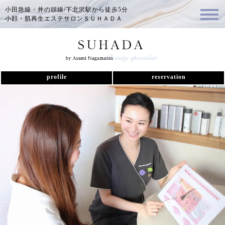
小田急線・井の頭線/下北沢駅から徒歩5分
小顔・肌再生エステサロンＳＵＨＡＤＡ
profile
reservation