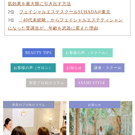
肌効果を最大限に引き出す方法
2位
フェイシャルエステスクールSUHADA@東京
3位
「40代未経験」からフェイシャルエステティシャン
になった受講生が、年齢を武器に変えた理由
BEAUTY TIPS
お客様の声 （スクール）
お客様の声（サロン）
お知らせ
講座・スクール
美容プロ向けコラム
ASAMI STYLE
美容のプロ向けコラム
お知らせ