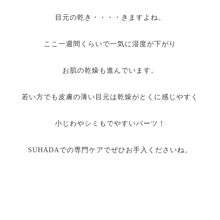
目元の乾き・・・・きますよね。
ここ一週間くらいで一気に湿度が下がり
お肌の乾燥も進んでいます。
若い方でも皮膚の薄い目元は乾燥がとくに感じやすく
小じわやシミもでやすいパーツ！
SUHADAでの専門ケアでぜひお手入くださいね。