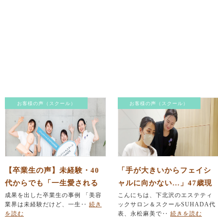
お客様の声（スクール）
お客様の声（スクール）
【卒業生の声】未経験・40
「手が大きいからフェイシ
代からでも「一生愛される
ャルに向かない…」47歳現
エステのプロ」になれる理
成果を出した卒業生の事例 「美容
役セラピスト働きながらの
こんにちは、下北沢のエステティ
業界は未経験だけど、一生‥
続き
ックサロン＆スクールSUHADA代
由
挑戦（卒業生インタビュー
を読む
表、永松麻美で‥
続きを読む