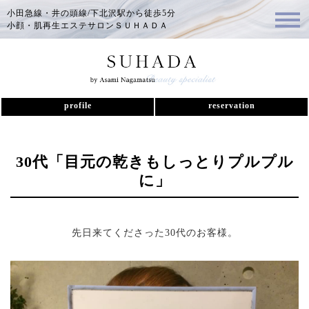
小田急線・井の頭線/下北沢駅から徒歩5分
小顔・肌再生エステサロンＳＵＨＡＤＡ
profile
reservation
30代「目元の乾きもしっとりプルプル
に」
先日来てくださった30代のお客様。