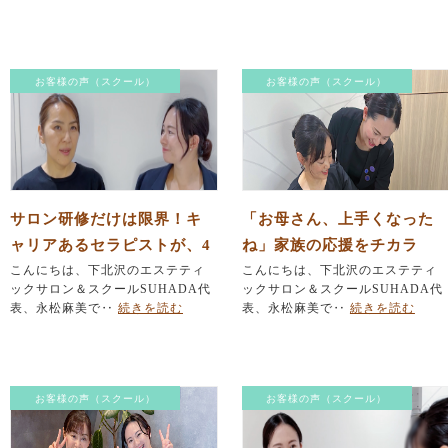
後編）
お客様の声（スクール）
お客様の声（スクール）
サロン研修だけは限界！キ
「お母さん、上手くなった
ャリアあるセラピストが、4
ね」家族の応援をチカラ
7歳で本気の学び直しを決意
こんにちは、下北沢のエステティ
に、ガチガチの緊張を乗り
こんにちは、下北沢のエステティ
ックサロン＆スクールSUHADA代
ックサロン＆スクールSUHADA代
した理由
越えてプロの技術を掴んだ
表、永松麻美で‥
続きを読む
表、永松麻美で‥
続きを読む
吉原さんの挑戦
お客様の声（スクール）
お客様の声（スクール）