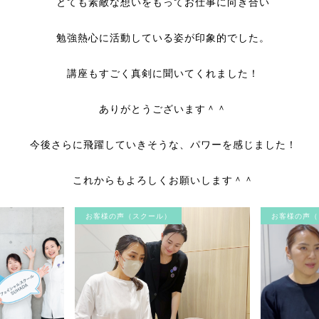
とても素敵な想いをもってお仕事に向き合い
勉強熱心に活動している姿が印象的でした。
講座もすごく真剣に聞いてくれました！
ありがとうございます＾＾
今後さらに飛躍していきそうな、パワーを感じました！
これからもよろしくお願いします＾＾
お客様の声（スクール）
お客様の声（