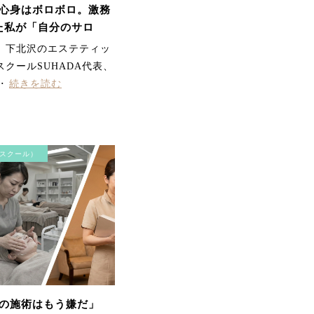
初めて小顔マシンを体験
心身はボロボロ。激務
して…肌に吸いつく様な
た私が「自分のサロ
不思議な感覚と少しピリ
ピリとする刺激が心地よ
と決めるまで
、下北沢のエステティッ
く施術中から変化を感じ
クールSUHADA代表、
られました。終わりには
顔・首まわりの重さがス
‥
続きを読む
ッと上へ抜けていってく
れた様で気持ちもすっき
り！！
スクール）
くすみ、むくみ、ザラつ
きがひどく、悩んでいま
したが、エステ後びっく
り！！！全て変化してい
の施術はもう嫌だ」
ておどろきました。マッ