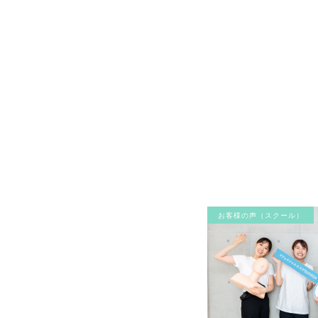
お客様の声（スクール）