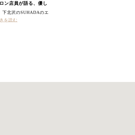
ロン店員が語る、優し
サージもとっってもきも
ちよかったです！！あり
生き残れない残酷な現
下北沢のSUHADAのエ
がとうございました。
。
きを読む
肌があかるくなり、とっ
てもしっとりしました。
朝の顔で別人になり、ビ
ックリです。頭とかたも
とても軽くなりました。
うでがあがるようにな
り、うれしいです。