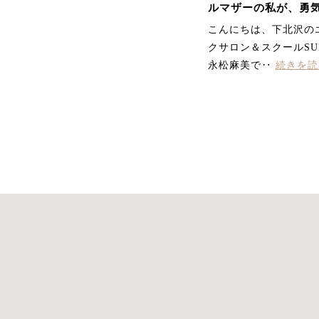
ルマザーの私が、勇
じた受講料。それは
こんにちは、下北沢の
間と『プロの自信』
クサロン＆スクールSU
ための切符でした」
永松麻美で‥
続きを読