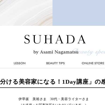
分ける美容家になる！1Day講座」の
伊早坂 美裕さま 30代・美容ライターさま
（お名前・お写真許可をいただいています。）