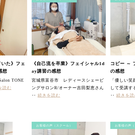
ていた》フェ
《自己流を卒業》フェイシャル1d
コピー ～ 
感想
ay講習の感想
の感想
alon TONE
宮城県富谷市 レディースシェービ
「優しい笑
を読む
ングサロンR/オーナー吉田梨恵さん
して受講す
‥
続きを読む
‥
続きを読
お客様の声（スクール）
お客様の声（