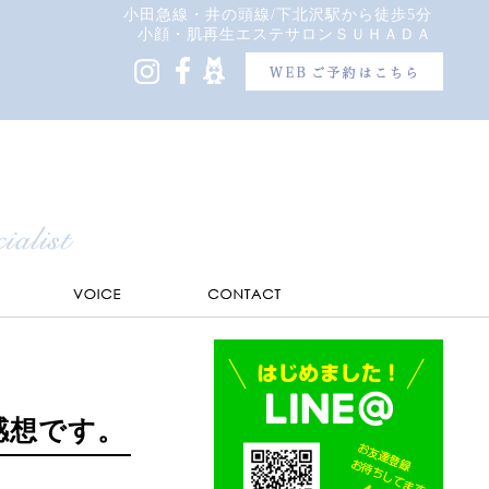
小田急線・井の頭線/下北沢駅から徒歩5分
小顔・肌再生エステサロンＳＵＨＡＤＡ
感想です。