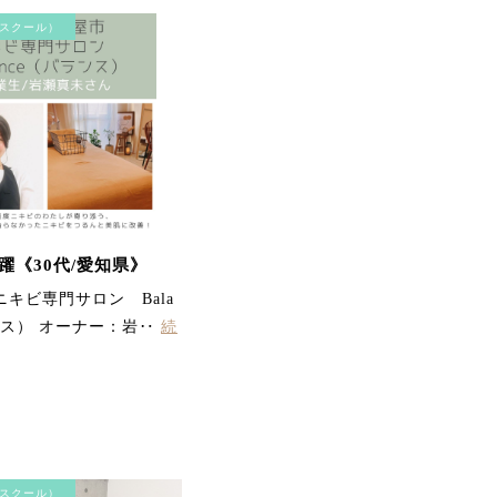
て、リフトアップしまし
た。最近ほうれい線が気
スクール）
になっていたのが気にな
らなくなりました。首・
方のコリも楽になって、
気持ちよかったです。あ
りがとうございました。
躍《30代/愛知県》
キビ専門サロン Bala
ンス） オーナー：岩‥
続
顎のラインがスッキリし
て 頬の位置が上がりビッ
クリ 首、方のガンコな凝
りにもビリビリ効いて終
わった後とっても軽くな
りました。 またやりたー
ーい。
スクール）