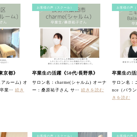
お客様の声（スクール）
お客様の声（
/東京都》
卒業生の活躍《50代/長野県》
卒業生の活
(ヒアルーム) オ
サロン名：charme(シャルム) オーナ
サロン名：ニ
 卒業‥
続き
ー：桑原祐子さん サ‥
続きを読む
nce（バラ
きを読む
お客様の声（スクール）
お客様の声（