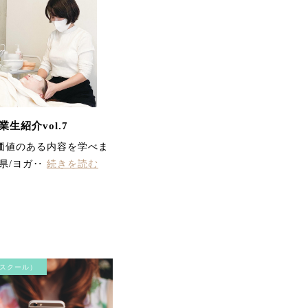
初めて小顔マシンを体験
して…肌に吸いつく様な
不思議な感覚と少しピリ
ピリとする刺激が心地よ
く施術中から変化を感じ
られました。終わりには
顔・首まわりの重さがス
ッと上へ抜けていってく
れた様で気持ちもすっき
り！！
生紹介vol.7
価値のある内容を学べま
県/ヨガ‥
続きを読む
くすみ、むくみ、ザラつ
きがひどく、悩んでいま
スクール）
したが、エステ後びっく
り！！！全て変化してい
ておどろきました。マッ