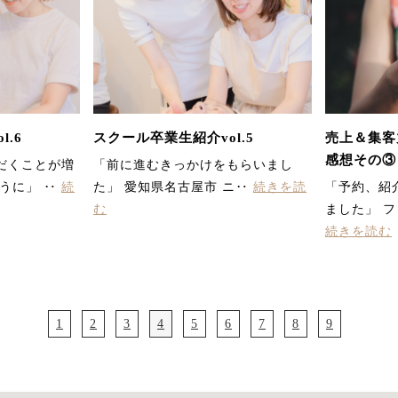
.6
スクール卒業生紹介vol.5
売上＆集客
感想その③
だくことが増
「前に進むきっかけをもらいまし
うに」 ‥
続
た」 愛知県名古屋市 ニ‥
続きを読
「予約、紹
む
ました」 フ
続きを読む
1
2
3
4
5
6
7
8
9