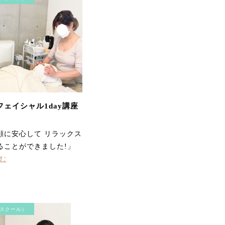
毛穴洗浄コース お肌をさ
わって、before、afterが
はっきり違いが分かり、
フェイシャル1day講座
実感できました。 顔全体
が軽くなりました！あり
がとうございます。
顔に安心して リラックス
ることができました!」
む
スクール）