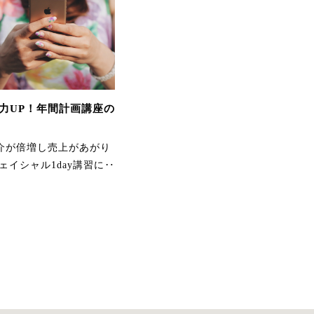
サージもとっってもきも
ちよかったです！！あり
がとうございました。
力UP！年間計画講座の
介が倍増し売上があがり
ェイシャル1day講習に‥
肌があかるくなり、とっ
てもしっとりしました。
朝の顔で別人になり、ビ
ックリです。頭とかたも
とても軽くなりました。
うでがあがるようにな
り、うれしいです。