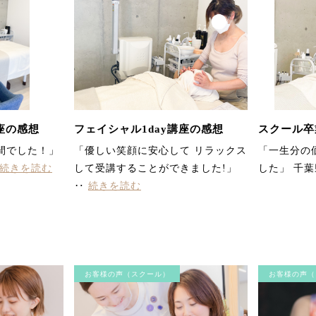
座の感想
フェイシャル1day講座の感想
スクール卒業
間でした！」
「優しい笑顔に安心して リラックス
「一生分の
続きを読む
して受講することができました!」
した」 千葉
‥
続きを読む
お客様の声（スクール）
お客様の声（