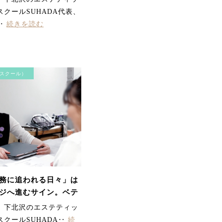
て、リフトアップしまし
た。最近ほうれい線が気
クールSUHADA代表、
になっていたのが気にな
‥
続きを読む
らなくなりました。首・
方のコリも楽になって、
気持ちよかったです。あ
りがとうございました。
スクール）
顎のラインがスッキリし
て 頬の位置が上がりビッ
クリ 首、方のガンコな凝
務に追われる日々」は
りにもビリビリ効いて終
わった後とっても軽くな
ジへ進むサイン。ベテ
りました。 またやりたー
ストが自己流を抜け出
、下北沢のエステティッ
ーい。
び直し
スクールSUHADA‥
続