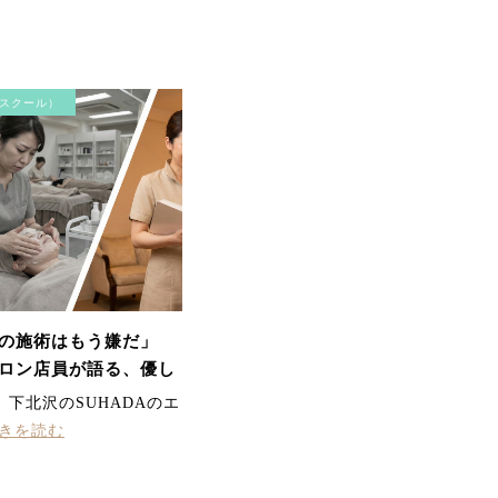
初めて小顔マシンを体験
して…肌に吸いつく様な
不思議な感覚と少しピリ
ピリとする刺激が心地よ
く施術中から変化を感じ
スクール）
られました。終わりには
顔・首まわりの重さがス
ッと上へ抜けていってく
れた様で気持ちもすっき
り！！
の施術はもう嫌だ」
ロン店員が語る、優し
生き残れない残酷な現
下北沢のSUHADAのエ
くすみ、むくみ、ザラつ
。
きがひどく、悩んでいま
きを読む
したが、エステ後びっく
り！！！全て変化してい
ておどろきました。マッ