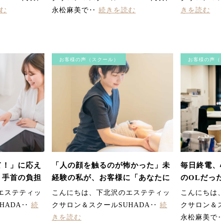
む
永松麻美で‥
続きを読む
きを読む
お客様の声（スクール）
お客様の声（
て！」に応え
「人の顔を触るのが怖かった」未
毎日終電、
、手首の負担
経験の私が、お客様に「あなたに
のOLだっ
、1人サロ
出会えてよかった」と言われるサ
ン」を持つ
エステティッ
こんにちは、下北沢のエステティッ
こんにちは
ルなエステ導
ロンを作れた理由
HADA‥
続
クサロン＆スクールSUHADA‥
続
クサロン＆ス
きを読む
永松麻美で