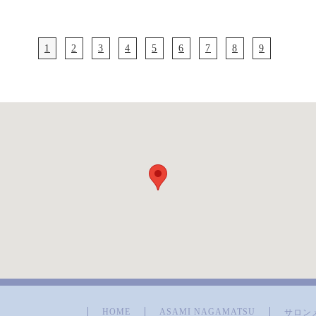
1
2
3
4
5
6
7
8
9
HOME
ASAMI NAGAMATSU
サロン