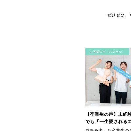
ぜひぜひ、
お客様の声（スクール）
【卒業生の声】未経験
でも「一生愛される
ロ」になれる理由
成果を出した卒業生の