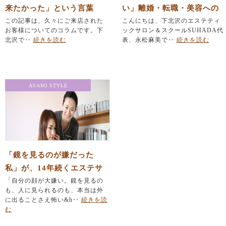
来たかった」という言葉
い」離婚・転職・美容への
に、胸がいっぱいになりま
この記事は、久々にご来店された
挑戦に悩むあなたへ
こんにちは、下北沢のエステティ
お客様についてのコラムです。下
ックサロン＆スクールSUHADA代
した。
北沢で‥
続きを読む
表、永松麻美で‥
続きを読む
ASAMI STYLE
「鏡を見るのが嫌だった
私」が、14年続くエステサ
ロンのオーナーになれた理
「自分の顔が大嫌い。鏡を見るの
も、人に見られるのも、本当は外
由
に出ることさえ怖い&h‥
続きを読
む