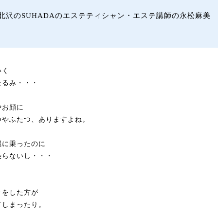
北沢のSUHADAのエステティシャン・エステ講師の永松麻美
いく
たるみ・・・
やお顔に
つやふたつ、ありますよね。
麗に乗ったのに
乗らないし・・・
。
クをした方が
てしまったり。