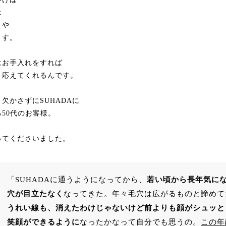
は
さや
ます。
はお手入れをすれば
と応えてくれるんです。
欠かさずにSUHADAに
50代のお客様。
ってくださいました。
「SUHADAに通うようになってから、
若い頃から長年気に
穴が目立たなく
なってきた。年々毛穴は広がるものと諦めて
うれい線も、消えたわけじゃないけど前よりも顔がシュッと
笑顔ができるように
なったかなって自分でも思うの。
この年