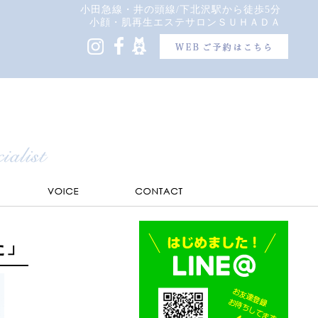
小田急線・井の頭線/下北沢駅から徒歩5分
小顔・肌再生エステサロンＳＵＨＡＤＡ
た」