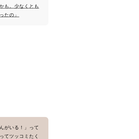
かも。少なくとも
ったの」
毛穴洗浄コース お肌をさ
わって、before、afterが
はっきり違いが分かり、
実感できました。 顔全体
が軽くなりました！あり
がとうございます。
んがいる！」って
ってツッコミたく