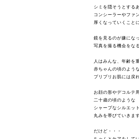
シミを隠そうとする
コンシーラーやファ
厚くなっていくこと
鏡を見るのが嫌にな
写真を撮る機会をな
人はみんな、年齢を
赤ちゃんの頃のよう
プリプリお肌には戻
お顔の形やデコルテ
二十歳の頃のような
シャープなシルエッ
丸みを帯びていきま
だけど・・・
ちゃんとケアをして