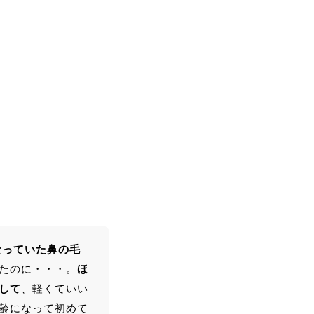
て、リフトアップしまし
た。最近ほうれい線が気
になっていたのが気にな
らなくなりました。首・
方のコリも楽になって、
気持ちよかったです。あ
りがとうございました。
顎のラインがスッキリし
て 頬の位置が上がりビッ
クリ 首、方のガンコな凝
なっていた鼻の毛
りにもビリビリ効いて終
わった後とっても軽くな
たのに・・・。
ほ
りました。 またやりたー
して
、軽くていい
ーい。
齢になって初めて