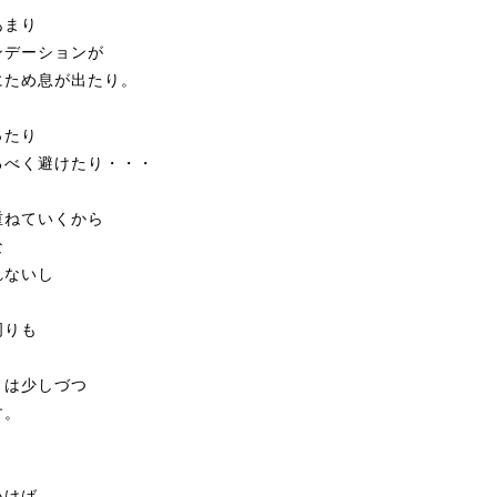
あまり
ンデーションが
にため息が出たり。
ったり
るべく避けたり・・・
重ねていくから
な
れないし
周りも
トは少しづつ
す。
いけば