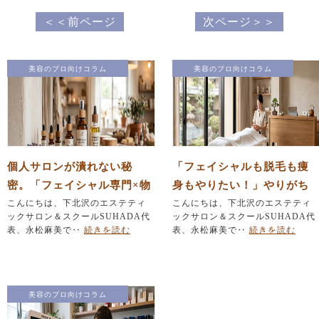
＜＜前ページ
次ページ＞＞
美容のプロ向けコラム
美容のプロ向けコラム
個人サロンが潰れない秘
「フェイシャルも脱毛も痩
密。「フェイシャル専門×物
身もやりたい！」やりがち
販」で作る安定経営の仕組
こんにちは、下北沢のエステティ
なメニュー詰め込みを防ぐ
こんにちは、下北沢のエステティ
ックサロン＆スクールSUHADA代
ックサロン＆スクールSUHADA代
み
『引き算』の法則
表、永松麻美で‥
続きを読む
表、永松麻美で‥
続きを読む
美容のプロ向けコラム