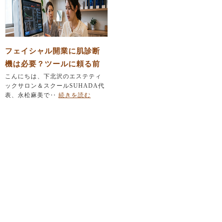
フェイシャル開業に肌診断
機は必要？ツールに頼る前
にエステティシャンが育て
こんにちは、下北沢のエステティ
ックサロン＆スクールSUHADA代
るべき「たった一つの力」
表、永松麻美で‥
続きを読む