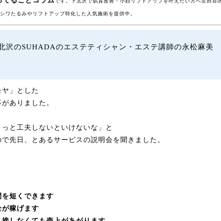
ってることコラム
です。下北沢で肌質改善・小顔リフトアップを叶えたい方へ世田谷
は、シワたるみやリフトアップ特化した人気施術を提供中。
北沢のSUHADAのエステティシャン・エステ講師の永松麻美
モヤ」とした
事がありました。
ょっと工夫しないといけないな」と
ので先日、とあるサービスの説明会を聞きました。
・
間を短くできます
金が稼げます
、接しなくても売上があがります