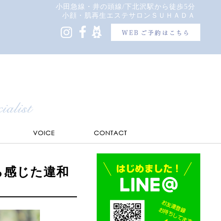
小田急線・井の頭線/下北沢駅から徒歩5分
小顔・肌再生エステサロンＳＵＨＡＤＡ
ら感じた違和