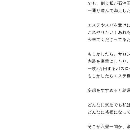
でも、例え私が石油
一通り遊んで満足し
エステやスパを受け
これやりたい！あれ
今来てくださってる
もしかしたら、サロ
内装を豪華にしたり
一枚5万円するバス
もしかしたらエステ
妄想をすすめると結
どんなに貧乏でも私
どんなに裕福になっ
そこが六畳一間か、