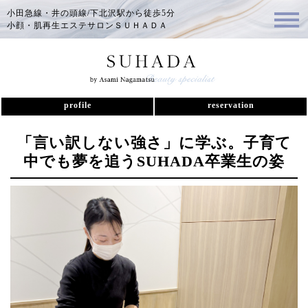
小田急線・井の頭線/下北沢駅から徒歩5分
小顔・肌再生エステサロンＳＵＨＡＤＡ
profile
reservation
「言い訳しない強さ」に学ぶ。子育て
中でも夢を追うSUHADA卒業生の姿