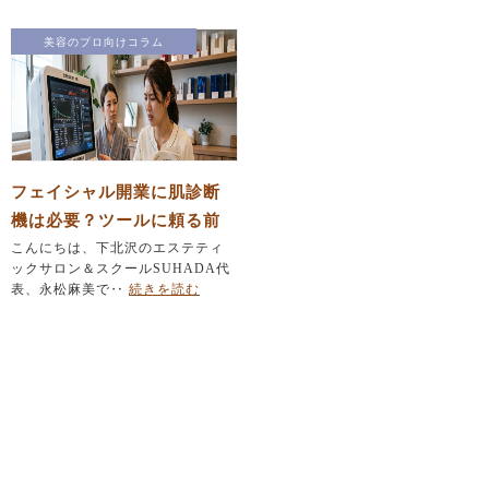
美容のプロ向けコラム
フェイシャル開業に肌診断
機は必要？ツールに頼る前
にエステティシャンが育て
こんにちは、下北沢のエステティ
ックサロン＆スクールSUHADA代
るべき「たった一つの力」
表、永松麻美で‥
続きを読む