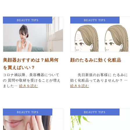
BEAUTY TIPS
BEAUTY TIPS
美顔器おすすめは？結局何
顔のたるみに効く化粧品
を買えばいい？
コロナ禍以降、美容機器について
先日新規のお客様に たるみに
の 質問や取材を受けることが増え
効く化粧品ってありませんか？ ‥
ました‥
続きを読む
続きを読む
BEAUTY TIPS
BEAUTY TIPS