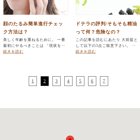
顔のたるみ簡単進行チェッ
ドテラの評判/そもそも精油
ク方法は？
って何？危険なの？
美しく年齢を重ねるために。 一番
この記事を読むにあたり 大前提と
最初にやるべきことは 「現状を‥
して以下の3点ご留意下さい。 ‥
続きを読む
続きを読む
1
2
3
4
5
6
7