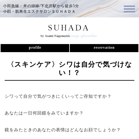
小田急線・井の頭線/下北沢駅から徒歩5分
小顔・肌再生エステサロンＳＵＨＡＤＡ
profile
reservation
〈スキンケア〉シワは自分で気づけな
い！？
シワって自分で気がつきにくいってご存知ですか？
あなたは一日何回鏡をみていますか？
鏡をみたときのあなたの表情はどんなお顔でしょうか？