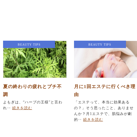
BEAUTY TIPS
BEAUTY TIPS
夏の終わりの疲れとプチ不
月に1回エステに行くべき理
調
由
よもぎは、“ハーブの王様”と言わ
「エステって、本当に効果ある
れ‥
続きを読む
の？」そう思ったこと、ありませ
んか？月1エステで、肌悩みが劇
的‥
続きを読む