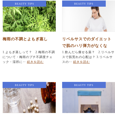
BEAUTY TIPS
BEAUTY TIPS
梅雨の不調とよもぎ蒸し
リベルサスでのダイエット
で肌のハリ弾力がなくな
1.よもぎ蒸しって？ 2.梅雨の不調
る！？
1.飲んだら痩せる薬？ 2.リベルサ
について・梅雨のプチ不調度チェ
スで肌荒れの心配は？ 3.リベルサ
ック・湿邪に‥
続きを読む
スの‥
続きを読む
BEAUTY TIPS
BEAUTY TIPS