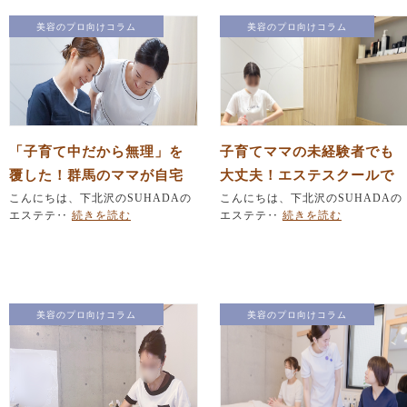
美容のプロ向けコラム
美容のプロ向けコラム
「子育て中だから無理」を
子育てママの未経験者でも
覆した！群馬のママが自宅
大丈夫！エステスクールで
サロン開業で夢を実現
こんにちは、下北沢のSUHADAの
見た生徒さんの成長記録
こんにちは、下北沢のSUHADAの
エステテ‥
続きを読む
エステテ‥
続きを読む
美容のプロ向けコラム
美容のプロ向けコラム