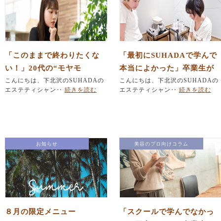
「このままで終わりたくな
「最初にSUHADAで学んで
い！」20代の“モヤモ
本当によかった」卒業生が
ヤ”を、好きを仕事にする最
こんにちは、下北沢のSUHADAの
語るエステスクールで学ぶ
こんにちは、下北沢のSUHADAの
エステティシャン‥
続きを読む
エステティシャン‥
続きを読む
高のキャリアに変える方
本当の価値
お知らせ
美容のプロ向けコラム
８月の限定メニュー
「スクールで学んでなかっ