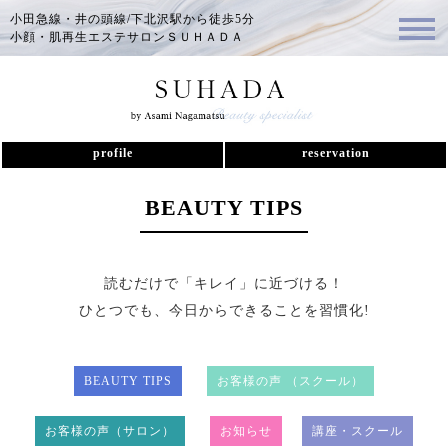
小田急線・井の頭線/下北沢駅から徒歩5分
小顔・肌再生エステサロンＳＵＨＡＤＡ
profile
reservation
BEAUTY TIPS
読むだけで「キレイ」に近づける！
ひとつでも、今日からできることを習慣化!
BEAUTY TIPS
お客様の声 （スクール）
お客様の声（サロン）
お知らせ
講座・スクール