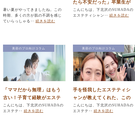
たら不安だった」卒業生が
暑い夏がやってきましたね。この
語る、エステスクールの本
こんにちは、下北沢のSUHADAの
時期、多くの方が肌の不調を感じ
エステティシャン‥
続きを読む
当の価値
ていらっしゃる‥
続きを読む
美容のプロ向けコラム
美容のプロ向けコラム
「ママだから無理」はもう
手を怪我したエステティシ
古い！子育て経験がエステ
ャンが教えてくれた、この
ティシャンの最強スキルに
こんにちは、下北沢のSUHADAの
仕事の本当の価値
こんにちは、下北沢のSUHADAの
エステテ‥
続きを読む
エステテ‥
続きを読む
なる