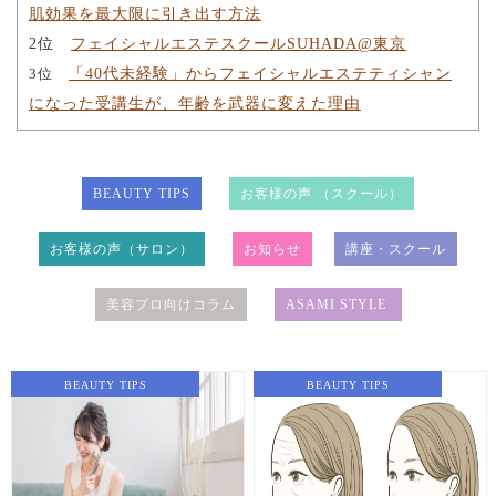
肌効果を最大限に引き出す方法
2位
フェイシャルエステスクールSUHADA@東京
3位
「40代未経験」からフェイシャルエステティシャン
になった受講生が、年齢を武器に変えた理由
BEAUTY TIPS
お客様の声 （スクール）
お客様の声（サロン）
お知らせ
講座・スクール
美容プロ向けコラム
ASAMI STYLE
BEAUTY TIPS
BEAUTY TIPS