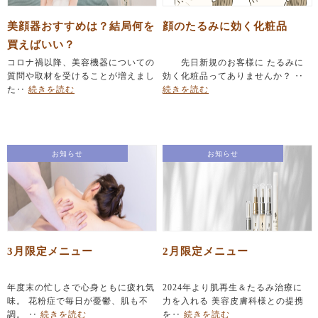
美顔器おすすめは？結局何を
顔のたるみに効く化粧品
買えばいい？
コロナ禍以降、美容機器についての
先日新規のお客様に たるみに
質問や取材を受けることが増えまし
効く化粧品ってありませんか？ ‥
た‥
続きを読む
続きを読む
お知らせ
お知らせ
3月限定メニュー
2月限定メニュー
年度末の忙しさで心身ともに疲れ気
2024年より肌再生＆たるみ治療に
味。 花粉症で毎日が憂鬱、肌も不
力を入れる 美容皮膚科様との提携
調。 ‥
続きを読む
を‥
続きを読む