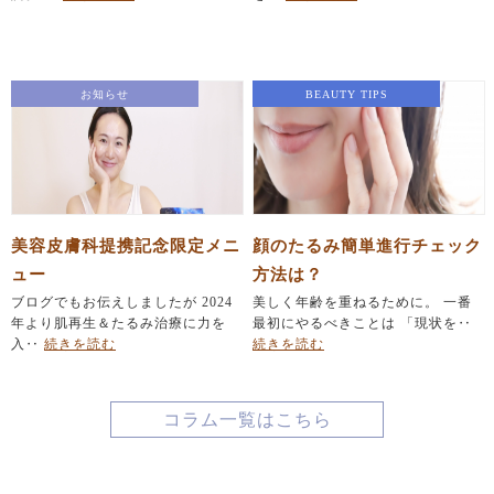
お知らせ
BEAUTY TIPS
美容皮膚科提携記念限定メニ
顔のたるみ簡単進行チェック
ュー
方法は？
ブログでもお伝えしましたが 2024
美しく年齢を重ねるために。 一番
年より肌再生＆たるみ治療に力を
最初にやるべきことは 「現状を‥
入‥
続きを読む
続きを読む
コラム一覧はこちら
美容のプロ向けコラム
BEAUTY TIPS