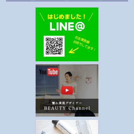
価格別のおすすめアイテムをご紹介
先日、ベトナムのハノイへ 出張で
します。 5,000円以下 ‥
続きを
行ってきました。 自由時間には‥
読む
続きを読む
お知らせ
BEAUTY TIPS
年末の特別コース《Beauty
ホットストーンセラピーとそ
Retreat》
の魅力について
日頃ご贔屓ににてくださっている V
ホットストーン（hot stone）は、
IPのお客様限定の特別メニューの
熱して温かくした石を使用す‥
続
ご‥
続きを読む
きを読む