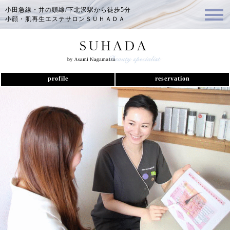
小田急線・井の頭線/下北沢駅から徒歩5分
小顔・肌再生エステサロンＳＵＨＡＤＡ
profile
reservation