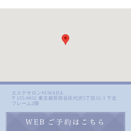
毛穴エクストラクション1Da
ドテラの評判/そもそも精油
y講習：東京都内/出張可
って何？危険なの？
お客様の肌に負担をかけない！安全
この記事を読むにあたり 大前提と
性の高い施術を学ぶ 1.毛穴エクス
して以下の3点ご留意下さい。 ‥
ト‥
続きを読む
続きを読む
お知らせ
ASAMI STYLE
エステサロンSUHADA
〒155-0032 東京都世田谷区代沢5丁目32-3 下北
フレーム2階
大事な人へのギフトはいかが
ベトナム・ハノイ おすすめ
ですか？
スパ3選